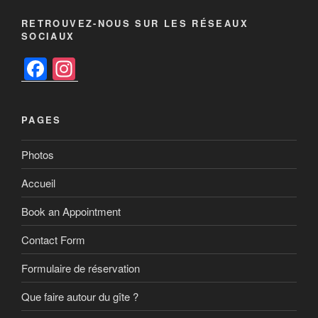
RETROUVEZ-NOUS SUR LES RÉSEAUX
SOCIAUX
F
In
a
st
c
a
PAGES
e
gr
b
a
Photos
o
m
Accueil
o
Book an Appointment
k
Contact Form
Formulaire de réservation
Que faire autour du gîte ?