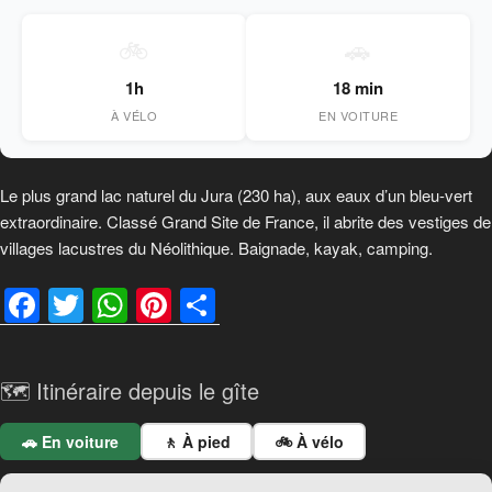
🚲
🚗
1h
18 min
À VÉLO
EN VOITURE
Le plus grand lac naturel du Jura (230 ha), aux eaux d’un bleu-vert
extraordinaire. Classé Grand Site de France, il abrite des vestiges de
villages lacustres du Néolithique. Baignade, kayak, camping.
F
T
W
Pi
P
a
wi
h
nt
ar
c
tt
at
er
ta
🗺️ Itinéraire depuis le gîte
e
er
s
e
g
b
A
st
er
🚗 En voiture
🚶 À pied
🚲 À vélo
o
p