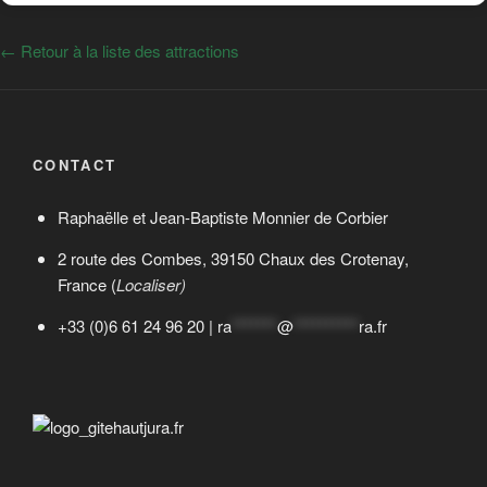
← Retour à la liste des attractions
CONTACT
Raphaëlle et Jean-Baptiste Monnier de Corbier
2 route des Combes, 39150 Chaux des Crotenay,
France (
Localiser)
+33 (0)6 61 24 96 20 |
ra
*******
@
**********
ra.fr