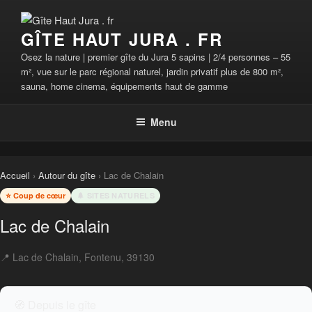
Aller
au
GÎTE HAUT JURA . FR
contenu
principal
Osez la nature | premier gîte du Jura 5 sapins | 2/4 personnes – 55
m², vue sur le parc régional naturel, jardin privatif plus de 800 m²,
sauna, home cinema, équipements haut de gamme
Menu
Accueil
›
Autour du gîte
› Lac de Chalain
⭐ Coup de cœur
🌲 SITES NATURELS
Lac de Chalain
📍 Lac de Chalain, Fontenu, 39130
🧭 Depuis le gîte