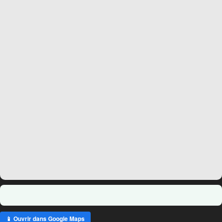
o
p
k
📱 Ouvrir dans Google Maps