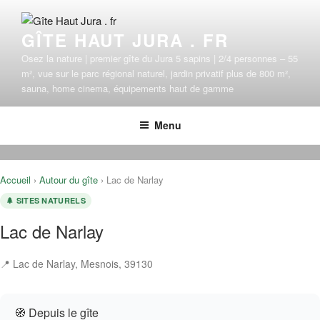
Aller
au
GÎTE HAUT JURA . FR
contenu
principal
Osez la nature | premier gîte du Jura 5 sapins | 2/4 personnes – 55
m², vue sur le parc régional naturel, jardin privatif plus de 800 m²,
sauna, home cinema, équipements haut de gamme
Menu
Accueil
›
Autour du gîte
› Lac de Narlay
🌲 SITES NATURELS
Lac de Narlay
📍 Lac de Narlay, Mesnois, 39130
🧭 Depuis le gîte