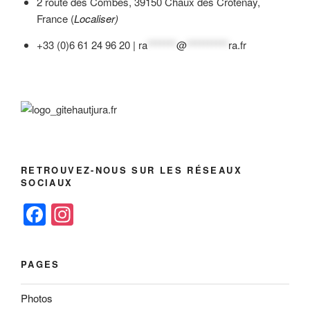
2 route des Combes, 39150 Chaux des Crotenay,
France (
Localiser)
+33 (0)6 61 24 96 20 |
ra
*******
@
**********
ra.fr
RETROUVEZ-NOUS SUR LES RÉSEAUX
SOCIAUX
F
In
a
st
c
a
PAGES
e
gr
b
a
Photos