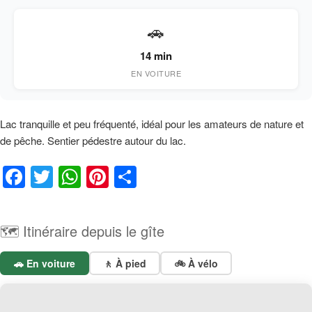
🚗
14 min
EN VOITURE
Lac tranquille et peu fréquenté, idéal pour les amateurs de nature et
de pêche. Sentier pédestre autour du lac.
F
T
W
Pi
P
a
wi
h
nt
ar
c
tt
at
er
ta
🗺️ Itinéraire depuis le gîte
e
er
s
e
g
b
A
st
er
🚗 En voiture
🚶 À pied
🚲 À vélo
o
p
o
p