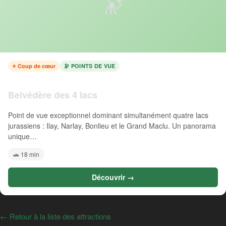
🔭
⭐ Coup de cœur
🔭 POINTS DE VUE
Belvédère des 4 lacs
Point de vue exceptionnel dominant simultanément quatre lacs
jurassiens : Ilay, Narlay, Bonlieu et le Grand Maclu. Un panorama
unique…
🚗 18 min
Découvrir →
← Retour à la liste des attractions