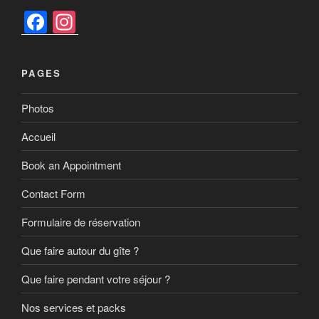
F
In
a
st
c
a
PAGES
e
gr
b
a
Photos
o
m
Accueil
o
Book an Appointment
k
Contact Form
Formulaire de réservation
Que faire autour du gîte ?
Que faire pendant votre séjour ?
Nos services et packs