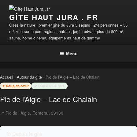
Aller
au
GÎTE HAUT JURA . FR
contenu
principal
Osez la nature | premier gîte du Jura 5 sapins | 2/4 personnes – 55
m², vue sur le parc régional naturel, jardin privatif plus de 800 m²,
sauna, home cinema, équipements haut de gamme
Menu
Accueil
›
Autour du gîte
› Pic de l’Aigle – Lac de Chalain
⭐ Coup de cœur
🔭 POINTS DE VUE
Pic de l’Aigle – Lac de Chalain
📍 Pic de l'Aigle, Fontenu, 39130
🧭 Depuis le gîte