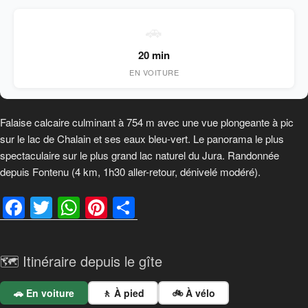
🚗
20 min
EN VOITURE
Falaise calcaire culminant à 754 m avec une vue plongeante à pic
sur le lac de Chalain et ses eaux bleu-vert. Le panorama le plus
spectaculaire sur le plus grand lac naturel du Jura. Randonnée
depuis Fontenu (4 km, 1h30 aller-retour, dénivelé modéré).
F
T
W
Pi
P
a
wi
h
nt
ar
c
tt
at
er
ta
🗺️ Itinéraire depuis le gîte
e
er
s
e
g
b
A
st
er
🚗 En voiture
🚶 À pied
🚲 À vélo