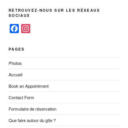
RETROUVEZ-NOUS SUR LES RÉSEAUX
SOCIAUX
F
In
a
st
c
a
PAGES
e
gr
b
a
Photos
o
m
Accueil
o
Book an Appointment
k
Contact Form
Formulaire de réservation
Que faire autour du gîte ?