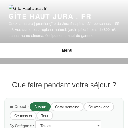
Aller
au
GÎTE HAUT JURA . FR
contenu
principal
Osez la nature | premier gîte du Jura 5 sapins | 2/4 personnes – 55
m², vue sur le parc régional naturel, jardin privatif plus de 800 m²,
sauna, home cinema, équipements haut de gamme
Menu
Que faire pendant votre séjour ?
📅 Quand :
À venir
Cette semaine
Ce week-end
Ce mois-ci
Tout
🏷 Catégorie :